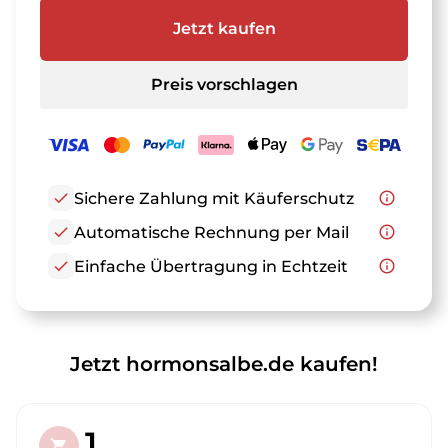
Jetzt kaufen
Preis vorschlagen
check
Sichere Zahlung mit Käuferschutz
info_outline
check
Automatische Rechnung per Mail
info_outline
check
Einfache Übertragung in Echtzeit
info_outline
Jetzt hormonsalbe.de kaufen!
1.
shopping_cart