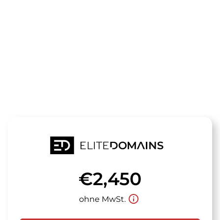
Die Domain
hormonsalbe
steht zum Verkauf
€2,450
info_outline
ohne MwSt.